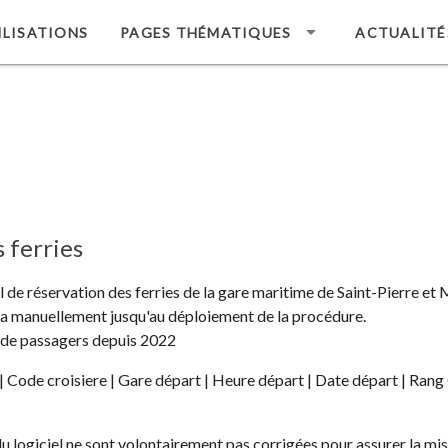
ILISATIONS
PAGES THÉMATIQUES
ACTUALITÉ
 ferries
l de réservation des ferries de la gare maritime de Saint-Pierre et M
a manuellement jusqu'au déploiement de la procédure.
e de passagers depuis 2022
de croisiere | Gare départ | Heure départ | Date départ | Rang Ga
du logiciel ne sont volontairement pas corrigées pour assurer la mis