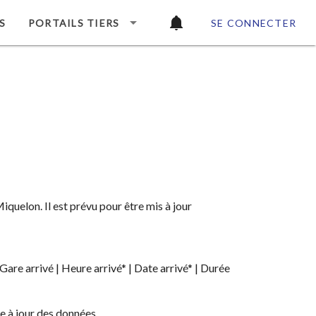
S
PORTAILS TIERS
SE CONNECTER
iquelon. Il est prévu pour être mis à jour
re arrivé | Heure arrivé* | Date arrivé* | Durée
e à jour des données.